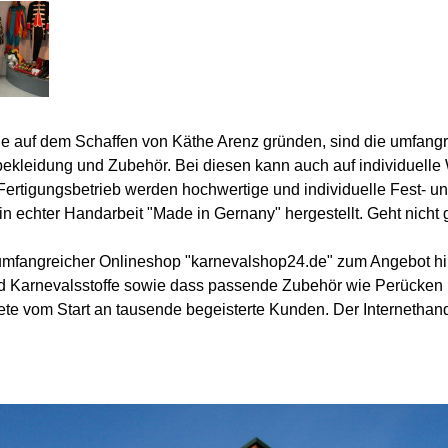
he auf dem Schaffen von Käthe Arenz gründen, sind die umfang
ekleidung und Zubehör. Bei diesen kann auch auf individuelle
rtigungsbetrieb werden hochwertige und individuelle Fest- u
n echter Handarbeit "Made in Gernany" hergestellt. Geht nicht gi
mfangreicher Onlineshop "karnevalshop24.de" zum Angebot hin
d Karnevalsstoffe sowie dass passende Zubehör wie Perücken 
e vom Start an tausende begeisterte Kunden. Der Internethandel 