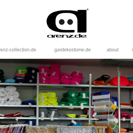
renz-collection.de
gardekostüme.de
about