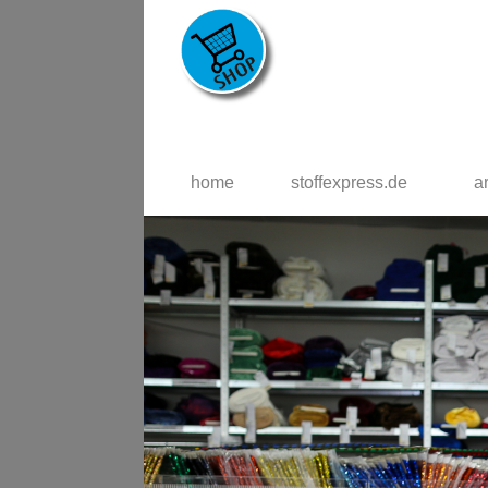
home
stoffexpress.de
a