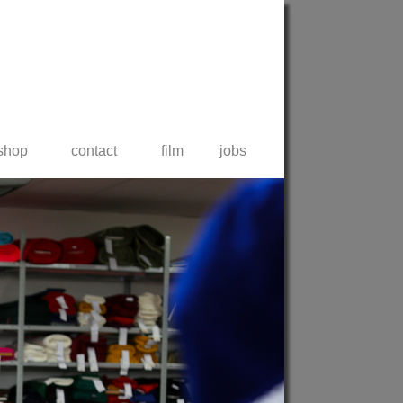
shop
contact
film
jobs