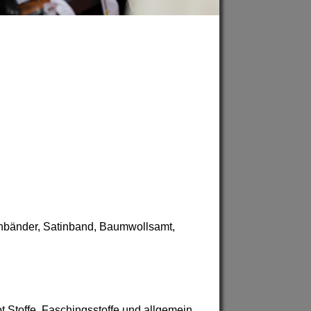
tenbänder, Satinband, Baumwollsamt,
ot Stoffe, Faschingsstoffe und allgemein